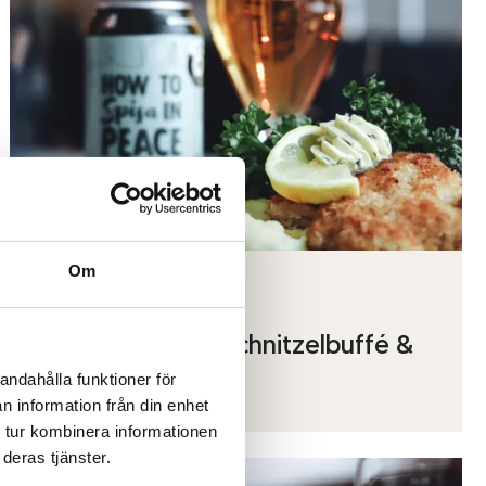
Om
05 maj 2026
BITES & BEERS – schnitzelbuffé &
andahålla funktioner för
pubkväll 22 maj
n information från din enhet
 tur kombinera informationen
deras tjänster.