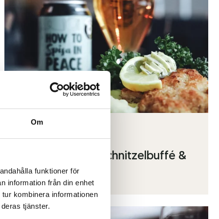
Om
05 maj 2026
BITES & BEERS – schnitzelbuffé &
andahålla funktioner för
pubkväll 22 maj
n information från din enhet
 tur kombinera informationen
deras tjänster.