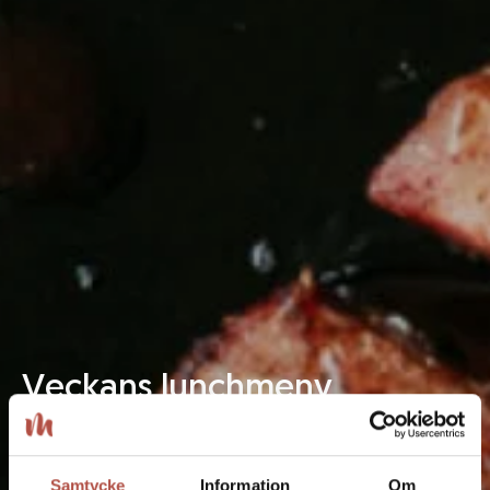
Veckans
lunchmeny
Boka bord här
Samtycke
Information
Om