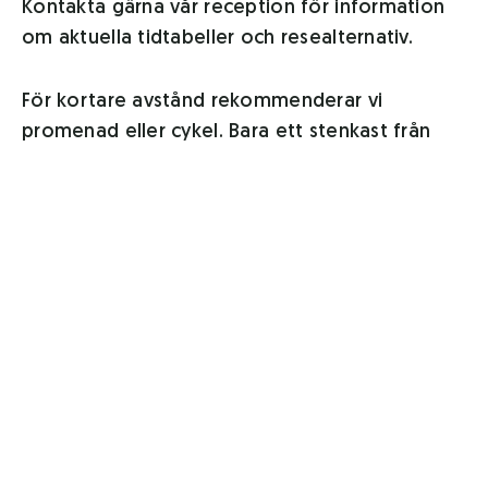
Kontakta gärna vår reception för information
om aktuella tidtabeller och resealternativ.
För kortare avstånd rekommenderar vi
promenad eller cykel. Bara ett stenkast från
anläggningen finns älvspromenaden, där du
kan ta dig hela vägen till Skellefteå centrum
längs Skellefteälven.
Vår personal finns alltid tillgänglig för att hjälpa
dig hitta det bästa och mest hållbara
transportalternativet.
ÖVRIGT
När löven faller av träden är blomkålen som