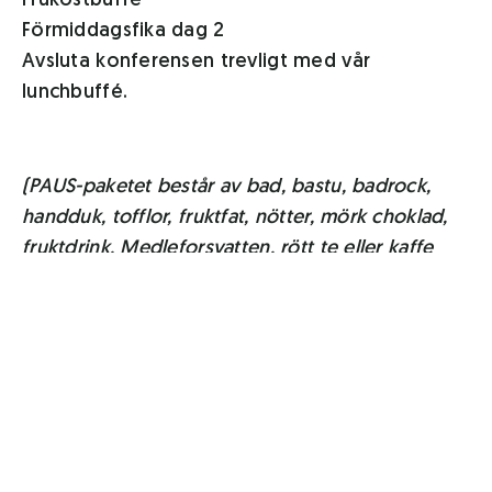
Frukostbuffé
Förmiddagsfika dag 2
Avsluta konferensen trevligt med vår
lunchbuffé.
(PAUS-paketet består av bad, bastu, badrock,
handduk, tofflor, fruktfat, nötter, mörk choklad,
fruktdrink, Medleforsvatten, rött te eller kaffe
och skön musik ingår.)
Bokning
För offert och bokning fyll i
vår
bokningsförfrågan
eller ring
0910-575 00
.
I våra konferenspriser ingår grupprum för