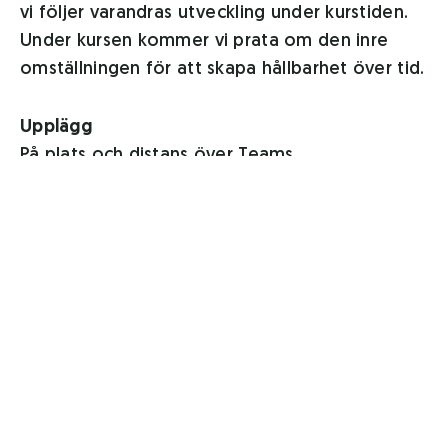
vi följer varandras utveckling under kurstiden.
Under kursen kommer vi prata om den inre
omställningen för att skapa hållbarhet över tid.
Upplägg
På plats och distans över Teams.
På platsträffarna gör vi antingen studiebesök
hos självhushållare eller jobbar med en konkret
uppgift på skolan/någonstans i fält.
Platsträffarna (fre-sön) är tänkt att vara
någonstans i Skellefteå kommun.
Studiebesöken blir inspirerande exempel,
praktiskt görande,
föredrag/erfarenhetsutbyten med de
självhushållare/småbrukare vi besöker. I