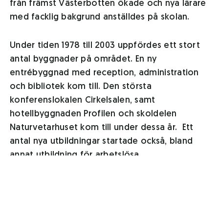
från främst Västerbotten ökade och nya lärare
med facklig bakgrund anställdes på skolan.
Under tiden 1978 till 2003 uppfördes ett stort
antal byggnader på området. En ny
entrébyggnad med reception, administration
och bibliotek kom till. Den största
konferenslokalen Cirkelsalen, samt
hotellbyggnaden Profilen och skoldelen
Naturvetarhuset kom till under dessa år. Ett
antal nya utbildningar startade också, bland
annat utbildning för arbetslösa,
småföretagarutbildning, naturvetarinriktning på
allmän kurs samt Friskvårdsutbildning. Den
senare har utvecklats till senare tiders Hälsa-
kurser.