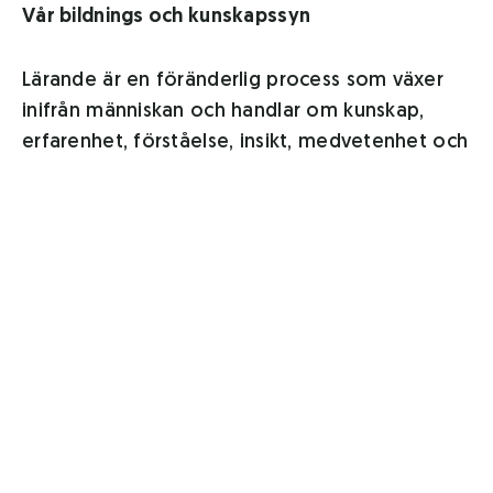
Vår bildnings och kunskapssyn
Lärande är en föränderlig process som växer
inifrån människan och handlar om kunskap,
erfarenhet, förståelse, insikt, medvetenhet och
förmåga. Lärande utvecklas bäst i samspel
mellan människor, där vi utgår från varje
människas förutsättningar och situation.
Kunskap förutsätter ett samband mellan teori
och praktik. Bildning är kunskaper och insikter
som påverkar hur människor tänker, är och
agerar.
Vår utvecklingssyn
Människors olikheter är en grundförutsättning