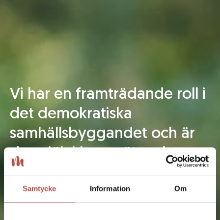
Vi har en framträdande roll i
det demokratiska
samhällsbyggandet och är
den självklara mötesplatsen
för alla som delar vår
Samtycke
Information
Om
värdegrund.