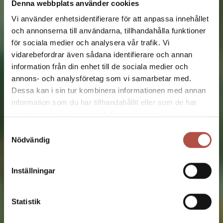
Vi har en framträdande roll i det demokratiska
Denna webbplats använder cookies
samhällsbyggandet och är den självklara
Vi använder enhetsidentifierare för att anpassa innehållet
mötesplatsen för alla som delar vår värdegrund.
och annonserna till användarna, tillhandahålla funktioner
för sociala medier och analysera vår trafik. Vi
vidarebefordrar även sådana identifierare och annan
information från din enhet till de sociala medier och
annons- och analysföretag som vi samarbetar med.
Dessa kan i sin tur kombinera informationen med annan
information som du har tillhandahållit eller som de har
samlat in när du har använt deras tjänster.
Samtyckesval
Nödvändig
Inställningar
Statistik