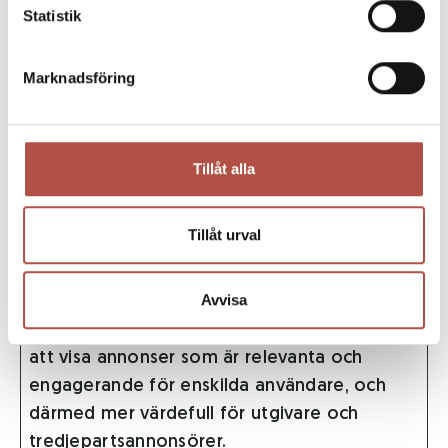
Statistik
first and most
recent visit.
Marknadsföring
ld:#:$dia
boka.me
Used to monitor
Bestän
gnostics
dlefors.s
website
dig
e
performance for
statistical
Tillåt alla
purposes.
Tillåt urval
Marknadsföring (6)
Avvisa
Cookies för marknadsföring används för att
spåra besökare på webbplatser. Avsikten är
att visa annonser som är relevanta och
engagerande för enskilda användare, och
därmed mer värdefull för utgivare och
tredjepartsannonsörer.