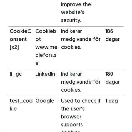
improve the
website's
security.
CookieC
Cookieb
Indikerar
186
onsent
ot
medgivande för
dagar
[x2]
www.me
cookies.
dlefors.s
e
li_gc
LinkedIn
Indikerar
180
medgivande för
dagar
cookies.
test_coo
Google
Used to check if
1 dag
kie
the user's
browser
supports