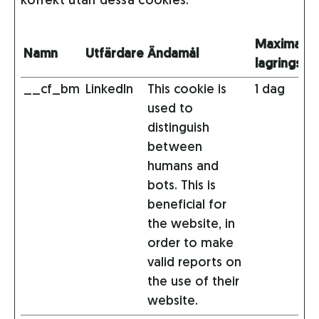
korrekt utan dessa cookies.
Maximal
Namn
Utfärdare
Ändamål
lagringstid
__cf_bm
LinkedIn
This cookie is
1 dag
used to
distinguish
between
humans and
bots. This is
beneficial for
the website, in
order to make
valid reports on
the use of their
website.