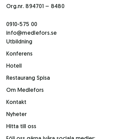
Org.nr. 894701 – 8480
0910-575 00
info@medlefors.se
Utbildning
Konferens
Hotell
Restaurang Spisa
Om Medlefors
Kontakt
Nyheter
Hitta till oss
Följ oss gärna i
våra sociala medier: