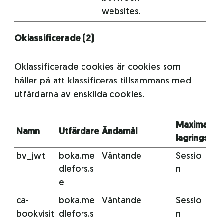
websites.
Oklassificerade (2)
Oklassificerade cookies är cookies som
håller på att klassificeras tillsammans med
utfärdarna av enskilda cookies.
Maximal
Namn
Utfärdare
Ändamål
lagringstid
bv_jwt
boka.me
Väntande
Sessio
dlefors.s
n
e
ca-
boka.me
Väntande
Sessio
bookvisit
dlefors.s
n