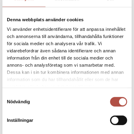
Namn
Utfärdare
Ändamål
lagringstid
_ga
Google
Google
2 år
Denna webbplats använder cookies
analytics, _ga
Vi använder enhetsidentifierare för att anpassa innehållet
används för att
och annonserna till användarna, tillhandahålla funktioner
förstå hur
för sociala medier och analysera vår trafik. Vi
besökaren
vidarebefordrar även sådana identifierare och annan
navigerar runt på
information från din enhet till de sociala medier och
webbplatsen
annons- och analysföretag som vi samarbetar med.
Dessa kan i sin tur kombinera informationen med annan
_ga_#
Google
Used by Google
2 år
information som du har tillhandahållit eller som de har
Analytics to
samlat in när du har använt deras tjänster.
collect data on
Samtyckesval
the number of
Nödvändig
times a user has
visited the
Inställningar
website as well
as dates for the