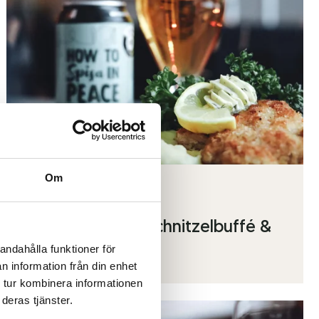
Om
05 maj 2026
BITES & BEERS – schnitzelbuffé &
andahålla funktioner för
pubkväll 22 maj
n information från din enhet
 tur kombinera informationen
deras tjänster.