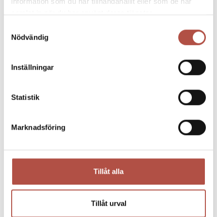
information som du har tillhandahållit eller som de har
samlat in när du har använt deras tjänster.
Samtyckesval
Nödvändig
Inställningar
Statistik
Marknadsföring
05 maj 2026
BITES & BEERS – schnitzelbuffé & pubkväll
Tillåt alla
22 maj
Tillåt urval