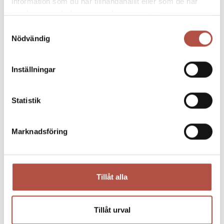
information som du har tillhandahållit eller som de har
samlat in när du har använt deras tjänster.
Samtyckesval
Nödvändig
Inställningar
Statistik
Marknadsföring
05 maj 2026
BITES & BEERS – schnitzelbuffé & pubkväll
Tillåt alla
22 maj
Tillåt urval