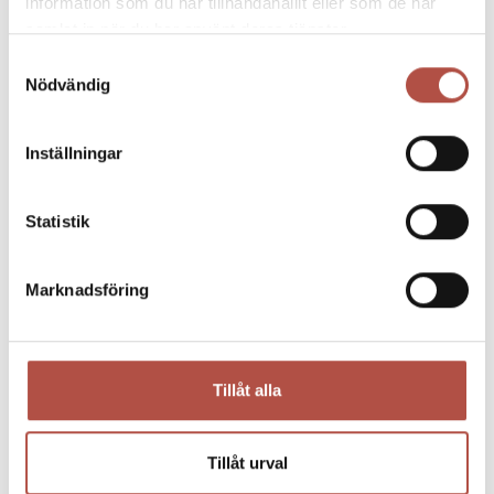
information som du har tillhandahållit eller som de har
samlat in när du har använt deras tjänster.
Samtyckesval
Nödvändig
Inställningar
Statistik
Marknadsföring
05 maj 2026
BITES & BEERS – schnitzelbuffé & pubkväll
Tillåt alla
22 maj
Tillåt urval