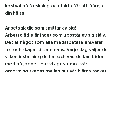
kostval på forskning och fakta för att främja
din hälsa.
Arbetsglädje som smittar av sig!
Arbetsglädje är inget som uppstår av sig själv.
Det är något som alla medarbetare ansvarar
för och skapar tillsammans. Varje dag väljer du
vilken inställning du har och vad du kan bidra
med på jobbet! Hur vi agerar mot vår
omgivning skapas mellan hur vår hjärna tänker
och känner som sedan i sin tur smittar av sig till
dina arbetskamraters hjärnor. Med skratt och
igenkännlighetsexempel pratar vi om hjärnan
och kopplar sedan detta till arbetsplatsen. För
att arbetsglädjen ska hålla i sig krävs även en
hållbar återhämtning på långsikt. Föreläsningen